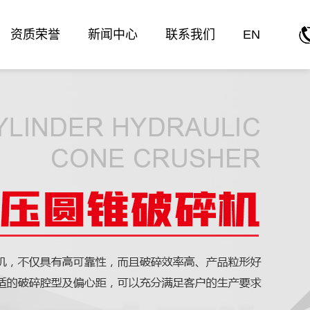
资质荣誉
新闻中心
联系我们
EN
公司新闻
行业新闻
技术知识