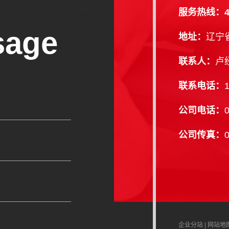
服务热线：400
sage
地址：
辽宁
联系人：
卢
联系电话：
公司电话：
公司传真：
企业分站
|
网站地