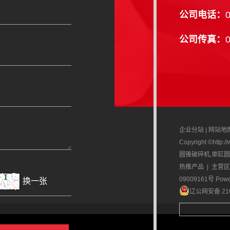
公司电话：
公司传真：
企业分站
|
网站地
Copyright ©ht
圆锥破碎机
,
单缸圆
热推产品
| 主营
09009161号
Powe
换一张
辽公网安备 210