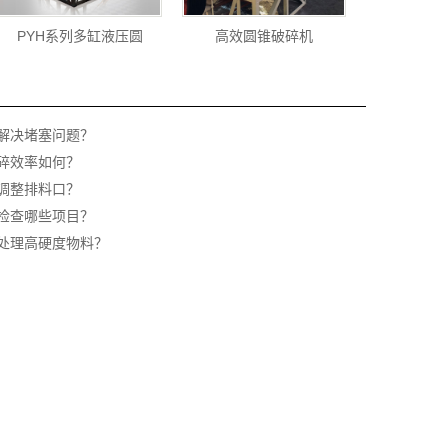
PYH系列多缸液压圆
高效圆锥破碎机
解决堵塞问题？
碎效率如何？
调整排料口？
检查哪些项目？
处理高硬度物料？