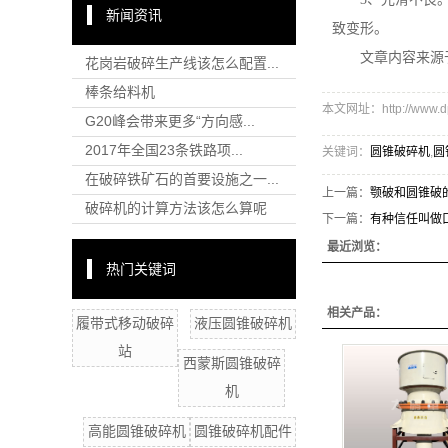
新闻资讯
致变形。
文章内容来源
花岗岩破碎生产线该怎么配置...
棒条给料机
本文网址：http://www.dpz
G20峰会带来更多“方向感...
2017年全国23条铁路项...
关键词：
圆锥破碎机
,
圆
在破碎铁矿石的首要设施之一...
上一篇：
颚破和圆锥破
破碎机的计算方法该怎么算呢
下一篇：
有种信任叫做
最近浏览：
热门关键词
相关产品：
履带式移动破碎
液压圆锥破碎机
站
西蒙斯圆锥破碎
机
高能圆锥破碎机
圆锥破碎机配件