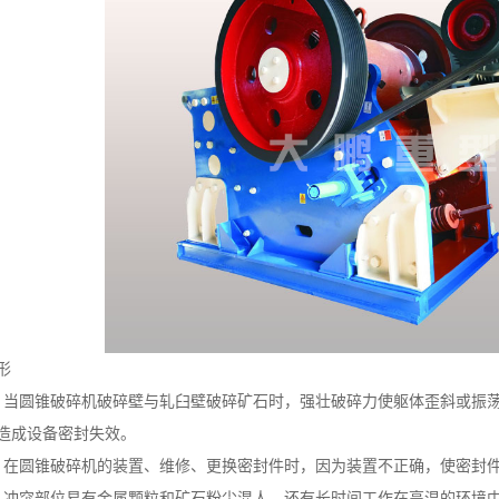
形
。当圆锥破碎机破碎壁与轧臼壁破碎矿石时，强壮破碎力使躯体歪斜或振
造成设备密封失效。
。在圆锥破碎机的装置、维修、更换密封件时，因为装置不正确，使密封
。冲突部位易有金属颗粒和矿石粉尘混人，还有长时间工作在高温的环境