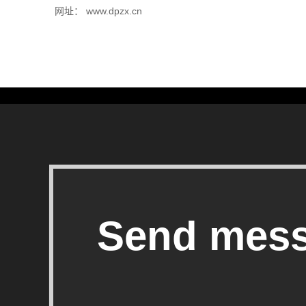
网址： www.dpzx.cn
Send mes