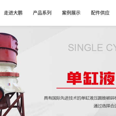
走进大鹏
产品系列
案例展示
配件供应
公司简介
圆锥破碎机
企业文化
旋回破碎机
联系我们
颚式破碎机
反击式破碎机
履带式移动破碎站
圆锥破碎机配件
球磨机
高效节能振动筛
给料机