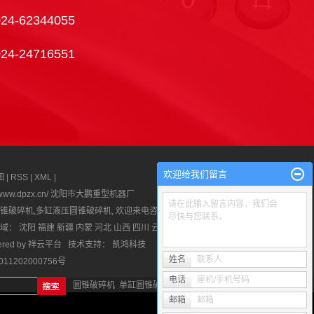
024-62344055
024-24716551
欢迎给我们留言
图
|
RSS
|
XML
|
tp://www.dpzx.cn/ 沈阳市大鹏重型机器厂
请在此输入留言内容，我们会
锥破碎机
,
多缸液压圆锥破碎机
, 欢迎来电咨询!
尽快与您联系。
区域：
沈阳
福建
新疆
内蒙
河北
山西
四川
云南
广州
安徽
辽ICP备
red by
祥云平台
技术支持：
凯鸿科技
姓名
联系人
11202000756号
电话
座机/手机号码
圆锥破碎机
单缸圆锥破碎机
多缸液压圆锥破碎机
邮箱
邮箱